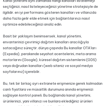
Kanal yönetimi aynı zamanda hangi kanalları listelemeyi
seçtiğinizi, nasıl listeleyeceğinizi yönetme stratejisiyle de
ilgilidir. en iyi performans gösteren kanalları ve villanızda
daha fazla gelir elde etmek için bağlantılarınızı nasıl
optimize edebileceğinizi analiz edin.
Basit bir yaklaşım benimsersek, kanal yönetimi,
envanterinizi çevrimiçi dağıtım kanalları aracılığıyla
satacağınız süreçtir. dünya çapında Bu kanallar OTA'ları
(Expedia), perakende seyahat acentelerini, meta arama
motorlarını (Google), küresel dağıtım sistemlerini (GDS)
veya doğrudan kanalları (web siteniz ve sosyal medya
sayfalarınız) içerebilir.
Bu, tek bir birkaç ayrı extranete erişmenize gerek kalmadan
canlı fiyatlara ve müsaitlik durumuna anında erişmenizi
sağlayan kontrol paneli. Bu bağlamda kanal yönetimi,
ürünlerinizi, yani villanızı ve bunlara eklediğiniz ürünleri