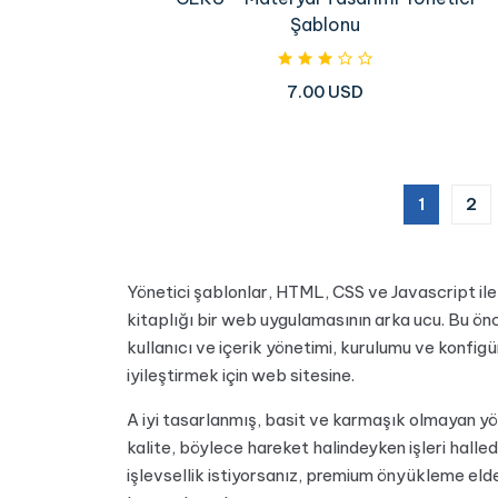
Şablonu
7.00 USD
(current
1
2
Yönetici şablonlar, HTML, CSS ve Javascript ile o
kitaplığı bir web uygulamasının arka ucu. Bu ö
kullanıcı ve içerik yönetimi, kurulumu ve konfigü
iyileştirmek için web sitesine.
A iyi tasarlanmış, basit ve karmaşık olmayan yön
kalite, böylece hareket halindeyken işleri halled
işlevsellik istiyorsanız, premium önyükleme eld