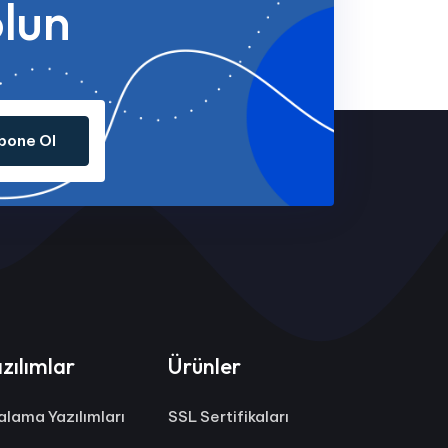
olun
bone Ol
zılımlar
Ürünler
ralama Yazılımları
SSL Sertifikaları