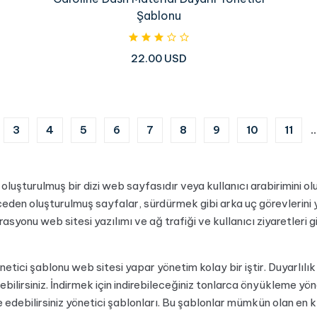
Şablonu
22.00 USD
)
3
4
5
6
7
8
9
10
11
..
luşturulmuş bir dizi web sayfasıdır veya kullanıcı arabirimini ol
nceden oluşturulmuş sayfalar, sürdürmek gibi arka uç görevlerini
rasyonu web sitesi yazılımı ve ağ trafiği ve kullanıcı ziyaretleri g
etici şablonu web sitesi yapar yönetim kolay bir iştir. Duyarlılık
ebilirsiniz. İndirmek için indirebileceğiniz tonlarca önyükleme yö
e edebilirsiniz yönetici şablonları. Bu şablonlar mümkün olan en