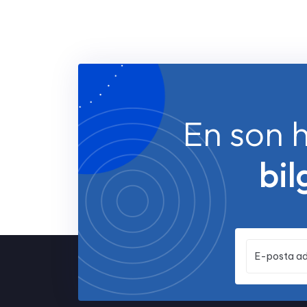
En son h
bil