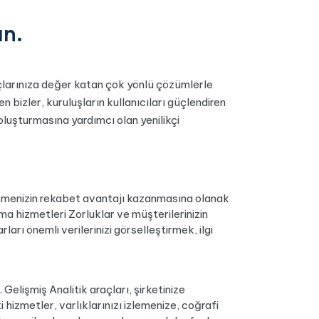
ın.
uçlarınıza değer katan çok yönlü çözümlerle
n bizler, kuruluşların kullanıcıları güçlendiren
r oluşturmasına yardımcı olan yenilikçi
letmenizin rekabet avantajı kazanmasına olanak
ma hizmetleri Zorluklar ve müşterilerinizin
arı önemli verilerinizi görselleştirmek, ilgi
e. Gelişmiş Analitik araçları, şirketinize
ti hizmetler, varlıklarınızı izlemenize, coğrafi