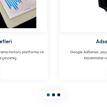
tleri
Adse
arama motoru platformu ve
Google AdSense, yayın
a çevrimiç..
kazanmaları iç