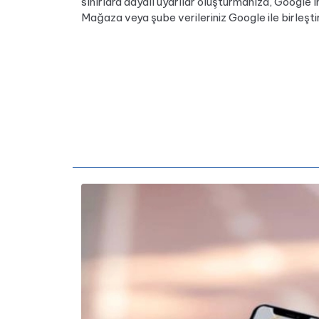
sınırlara dayalı uyarılar oluşturmanıza, Google
Mağaza veya şube verileriniz Google ile birleştir