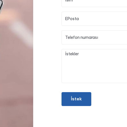
İstek