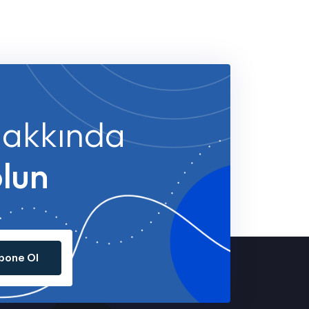
 hakkında
olun
bone Ol