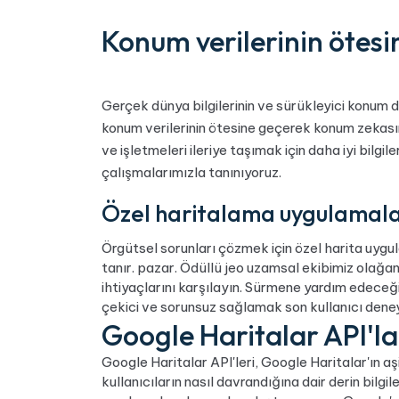
Konum verilerinin ötes
Gerçek dünya bilgilerinin ve sürükleyici konum 
konum verilerinin ötesine geçerek konum zekasına 
ve işletmeleri ileriye taşımak için daha iyi bilgi
çalışmalarımızla tanınıyoruz.
Özel haritalama uygulamalar
Örgütsel sorunları çözmek için özel harita uyg
tanır. pazar. Ödüllü jeo uzamsal ekibimiz olağan
ihtiyaçlarını karşılayın. Sürmene yardım edeceğiz
çekici ve sorunsuz sağlamak son kullanıcı deney
Google Haritalar API'lar
Google Haritalar API'leri, Google Haritalar'ın aşina
kullanıcıların nasıl davrandığına dair derin bilgil