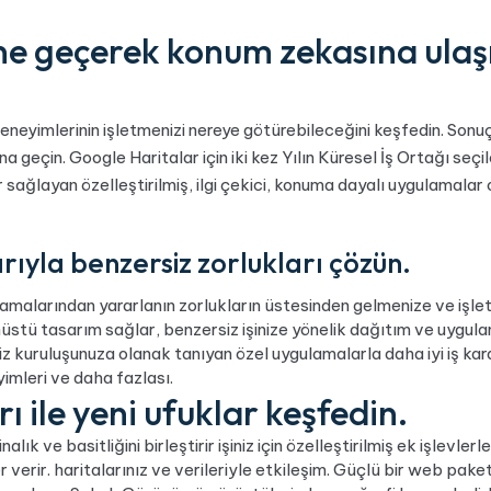
ine geçerek konum zekasına ulaş
deneyimlerinin işletmenizi nereye götürebileceğini keşfedin. Son
geçin. Google Haritalar için iki kez Yılın Küresel İş Ortağı seçile
ler sağlayan özelleştirilmiş, ilgi çekici, konuma dayalı uygulamala
ıyla benzersiz zorlukları çözün.
ulamalarından yararlanın zorlukların üstesinden gelmenize ve iş
üstü tasarım sağlar, benzersiz işinize yönelik dağıtım ve uygula
 kuruluşunuza olanak tanıyan özel uygulamalarla daha iyi iş kararl
imleri ve daha fazlası.
ı ile yeni ufuklar keşfedin.
lık ve basitliğini birleştirir işiniz için özelleştirilmiş ek işlevlerl
er verir. haritalarınız ve verileriyle etkileşim. Güçlü bir web pake