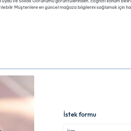
'ın uydu ve Sokak Görünümü görüntülerinden, coğrafi konum belir
ilebilir Müşterilere en güncel mağaza bilgilerini sağlamak için ha
İstek formu