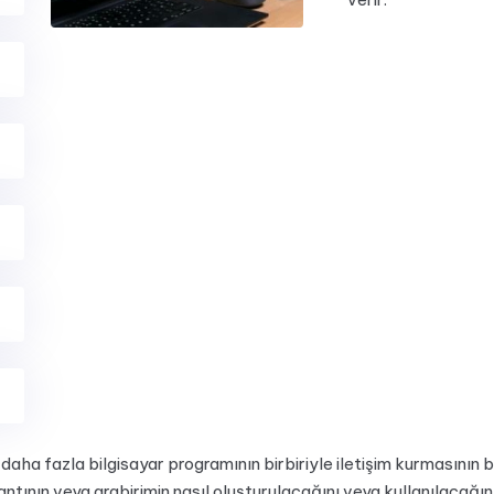
aha fazla bilgisayar programının birbiriyle iletişim kurmasının b
antının veya arabirimin nasıl oluşturulacağını veya kullanılacağ