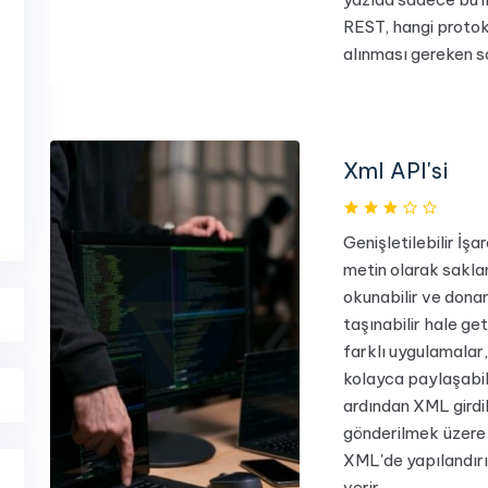
REST, hangi protok
alınması gereken so
Xml API'si
Genişletilebilir İş
metin olarak sakla
okunabilir ve dona
taşınabilir hale get
farklı uygulamalar,
kolayca paylaşabili
ardından XML girdi
gönderilmek üzere 
XML'de yapılandırıl
verir.