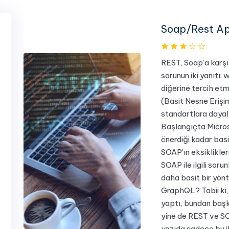
Soap/Rest Ap
REST, Soap'a karşı.
sorunun iki yanıtı: 
diğerine tercih etm
(Basit Nesne Erişim
standartlara dayal
Başlangıçta Micros
önerdiği kadar basi
SOAP'ın eksiklikler
SOAP ile ilgili soru
daha basit bir yö
GraphQL? Tabii ki
yaptı, bundan baş
yine de REST ve S
yazıda sadece bu 