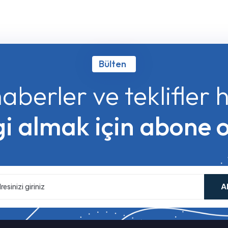
Bülten
aberler ve teklifler
gi almak için abone 
A