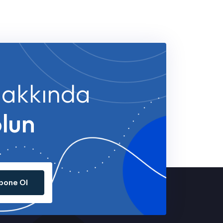
 hakkında
olun
bone Ol