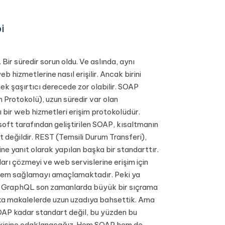
i
 Bir süredir sorun oldu. Ve aslında, aynı
web hizmetlerine nasıl erişilir. Ancak birini
ek şaşırtıcı derecede zor olabilir. SOAP
 Protokolü), uzun süredir var olan
ı bir web hizmetleri erişim protokolüdür.
oft tarafından geliştirilen SOAP, kısaltmanın
t değildir. REST (Temsili Durum Transferi),
ine yanıt olarak yapılan başka bir standarttır.
nları çözmeyi ve web servislerine erişim için
ntem sağlamayı amaçlamaktadır. Peki ya
, GraphQL son zamanlarda büyük bir sıçrama
ka makalelerde uzun uzadıya bahsettik. Ama
OAP kadar standart değil, bu yüzden bu
ikisine odaklanacağız. Hem SOAP hem de