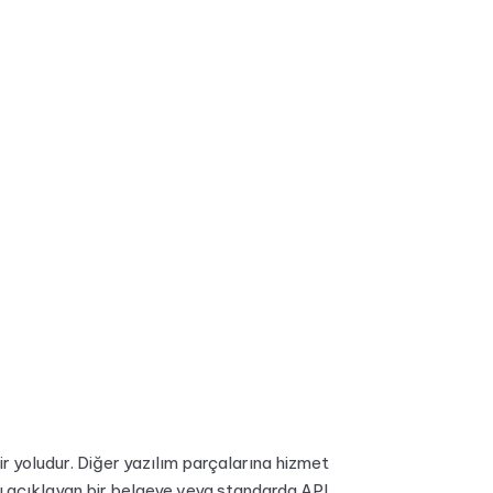
ir yoludur. Diğer yazılım parçalarına hizmet
ını açıklayan bir belgeye veya standarda API