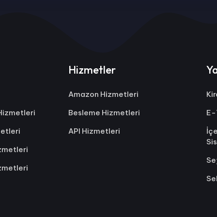
Hizmetler
Ya
Amazon Hizmetleri
Ki
Hizmetleri
Besleme Hizmetleri
E-
etleri
API Hizmetleri
İç
Si
zmetleri
Se
zmetleri
Se