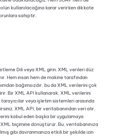
olün kullanılacağına karar verirken dikkate
runlara sahiptir.
aretleme Dili veya XML girin. XML verileri düz
nır. Hem insan hem de makine tarafından
nımdan bağımsızdır, bu da XML verilerini çok
irir. Bir XML API kullanarak, XML verilerini
 tarayıcılar veya işletim sistemleri arasında
rsiniz. XML API, bir veritabanından veri alır,
lerini kabul eden başka bir uygulamaya
XML biçimine dönüştürür. Bu, veritabanınıza
mış gibi davranmanıza etkili bir şekilde izin