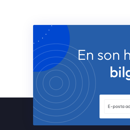
En son h
bil