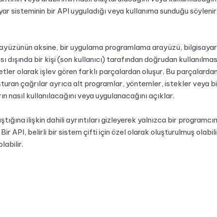
isayar sisteminin bir API uyguladığı veya kullanıma sunduğu söylen
 arayüzünün aksine, bir uygulama programlama arayüzü, bilgisayarl
sı dışında bir kişi (son kullanıcı) tarafından doğrudan kullanılma
tler olarak işlev gören farklı parçalardan oluşur. Bu parçalardan
turan çağrılar ayrıca alt programlar, yöntemler, istekler veya biti
ın nasıl kullanılacağını veya uygulanacağını açıklar.
ıştığına ilişkin dahili ayrıntıları gizleyerek yalnızca bir programcı
ir API, belirli bir sistem çifti için özel olarak oluşturulmuş olabi
labilir.