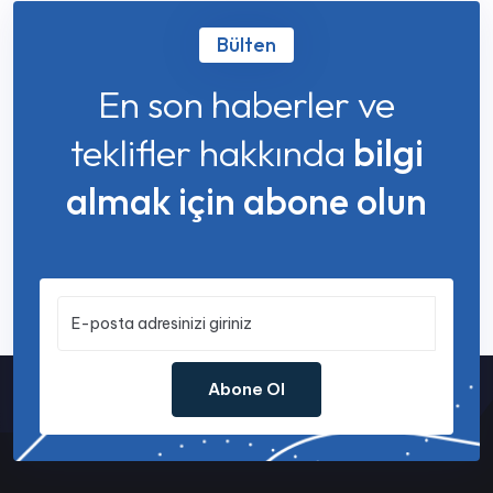
Bülten
En son haberler ve
teklifler hakkında
bilgi
almak için abone olun
Abone Ol