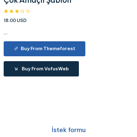
18.00 USD
....
Buy From Themeforest
Buy From VofusWeb
İstek formu